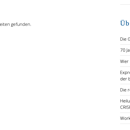
Üb
eiten gefunden.
Die 
70 J
Wer 
Expr
der 
Die 
Heil
CRIS
Work