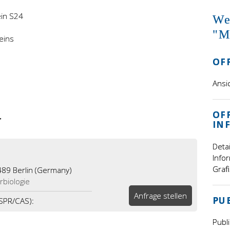
ein S24
We
"M
eins
OF
Ansi
OFF
r
IN
Deta
Info
Graf
489 Berlin (Germany)
rbiologie
Anfrage stellen
PU
ISPR/CAS):
Publ