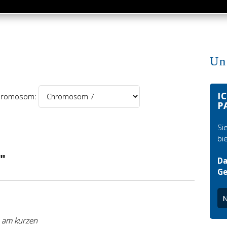
Un
I
romosom:
P
Si
bi
"
Da
Ge
N
h am kurzen